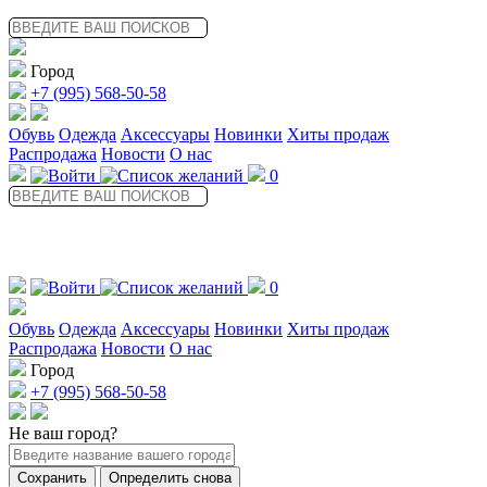
Перейти
к
содержимому
Город
+7 (995) 568-50-58
Обувь
Одежда
Аксессуары
Новинки
Хиты продаж
Распродажа
Новости
О нас
0
0
Обувь
Одежда
Аксессуары
Новинки
Хиты продаж
Распродажа
Новости
О нас
Город
+7 (995) 568-50-58
Не ваш город?
Сохранить
Определить снова