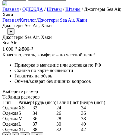
Главная
/
ОДЕЖДА
/
Штаны
/
Штаны
/ Джоггеры Sea Air,
Хаки
Главная
/
Каталог
/
Джоггеры Sea Air, Хаки
Джоггеры Sea Air, Хаки
+
Джоггеры Sea Air, Хаки
Sea Air
Текущая
Первоначальная
1 000
₽
2 500
₽
цена:
цена
Качество, стиль, комфорт – по честной цене!
1
составляла
2
Примерка в магазине или доставка по РФ
000 ₽.
Скидка по карте лояльности
500 ₽.
Гарантия на обувь
Обмен/возврат без лишних вопросов
Выберите размер
Таблица размеров
Тип
Размер
Грудь (inch)
Талия (inch)
Бедра (inch)
Одежда
XS
32
24
34
Одежда
S
34
26
36
Одежда
M
36
28
38
Одежда
L
37
30
40
Одежда
XL
38
32
42