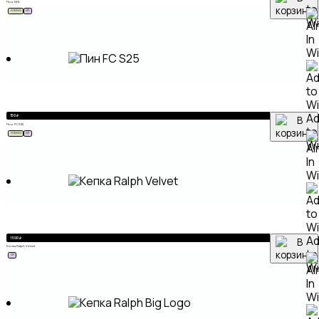
Пин NHL
to
НОВИНКА
ХИТ
Wi
A
150
₽
Пин FC S25
to
НОВИНКА
ХИТ
Wi
A
1 500
₽
Кепка Ralph Velvet
to
ХИТ
Wi