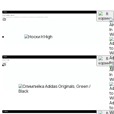
300
₽
Носки Adidas Originals
BEIGE / WHITE
WHITE / GREEN
WHITE / BLUE
WHITE / BLACK
BLACK / WHITE
PURPLE / WHITE
ХИТ
A
300
₽
Носки Н High
to
42-46
38-42
ХИТ
Wi
A
to
Wi
3 100
₽