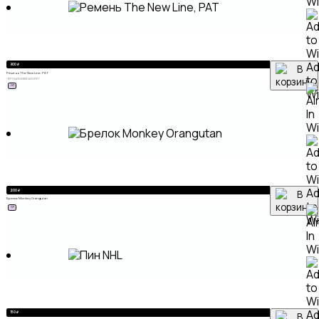
A
900
₽
Ремень The New Line, PAT
to
ЧЕРНЫЙ
БЕЖЕВЫЙ
GREY
ХИТ
Wi
A
200
₽
Брелок Monkey Orangutan
to
ХИТ
Wi
A
150
₽