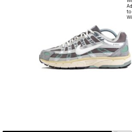
A
to
Wi