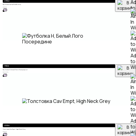
A
2 700
₽
Футболка Carhartt 2025, Grey
to
S
M
L
XL
ХИТ
Wi
A
to
Wi
1 700
₽
Футболка Н, Белый Лого Посередине
M
L
XL
XXL
ХИТ
A
to
4 500
₽
Толстовка Cav Empt, High Neck Grey
Wi
S
M
L
XL
ХИТ