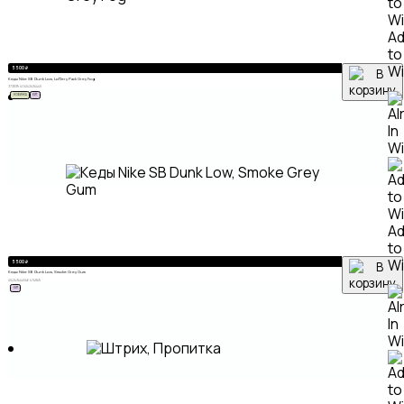
A
to
Wi
5 500
₽
Кеды Nike SB Dunk Low, Lottery Pack Grey Fog
37
38
39
40
41
42
43
44
45
НОВИНКА
ХИТ
A
to
Wi
5 500
₽
Кеды Nike SB Dunk Low, Smoke Grey Gum
41
42
43
44
45
46
47
48
49
ХИТ