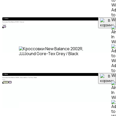
A
to
Wi
5 800
₽
Кроссовки New Balance 1906R, Titanium
41
42
43
44
ХИТ
A
to
Wi
5 700
₽
Кроссовки New Balance 2002R, JJJJound Gore-Tex Grey / Black
41
42
43
НОВИНКА
ХИТ