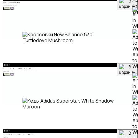
A
Ремень Versace, Medusa
to
BLACK / BLACK
БЕЛЫЙ
НОВИНКА
ХИТ
Wi
A
to
Wi
5 300
₽
Кроссовки New Balance 530, Turtledove Mushroom
37
38
39
40
41
НОВИНКА
ХИТ
A
to
Wi
5 600
₽
Кеды Adidas Superstar, White Shadow Maroon
37
38
39
40