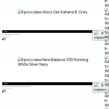
A
to
5 700
₽
Кроссовки Asics Gel-Kahana 8, Grey
Wi
48
49
41
42
43
44
45
47
ХИТ
A
to
Wi
5 200
₽
Кроссовки New Balance 530 Running, White Silver Navy
49
37
38
39
40
41
42
43
44
45
ХИТ