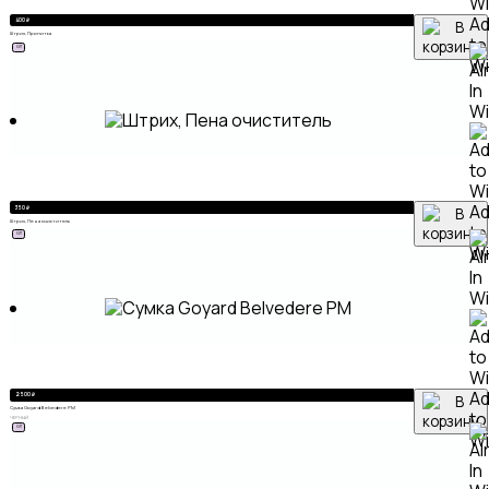
A
400
₽
Штрих, Пропитка
to
ХИТ
Wi
A
350
₽
Штрих, Пена очиститель
to
ХИТ
Wi
A
2 500
₽
Сумка Goyard Belvedere PM
to
ЧЕРНЫЙ
ХИТ
Wi