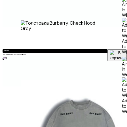
A
to
Wi
3 500
₽
Толстовка Burberry, Check Hood Grey
ХИТ
A
to
Wi