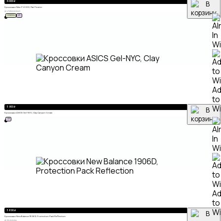
6 000
₽
Кроссовки Nike P-6000, Flat Pewter
46
47
48
41
42
43
44
45
НОВИНКА
ХИТ
A
to
Wi
5 900
₽
Кроссовки ASICS Gel-NYC, Clay Canyon Cream
ХИТ
A
to
Wi
5 800
₽
Кроссовки New Balance 1906D, Protection Pack Reflection
49
39
41
42
43
44