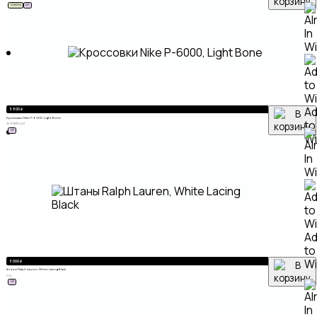
НОВИНКА
ХИТ
A
5 800
₽
Кроссовки Nike P-6000, Light Bone
to
36
37
38
39
40
41
ХИТ
Wi
A
to
Wi
3 000
₽
Штаны Ralph Lauren, White Lacing Black
XXL
ХИТ