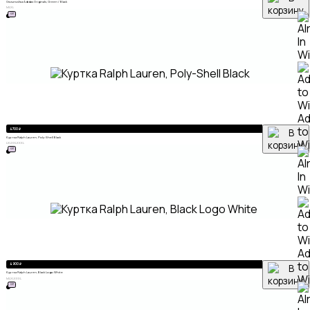
Олимпийка Adidas Originals, Green / Black
M
L
XL
ХИТ
A
to
4 700
₽
Куртка Ralph Lauren, Poly-Shell Black
Wi
L
XL
XXL
XXXL
ХИТ
A
to
4 900
₽
Куртка Ralph Lauren, Black Logo White
Wi
M
L
XL
XXXL
ХИТ