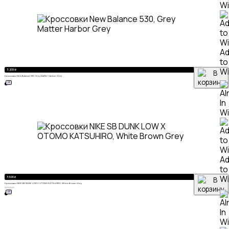
A
to
Wi
5 200
₽
Кроссовки New Balance 530, Grey Matter Harbor Grey
ХИТ
A
to
Wi
5 500
₽
Кроссовки NIKE SB DUNK LOW X OTOMO KATSUHIRO, White Brown Grey
41
42
43
44
45
ХИТ