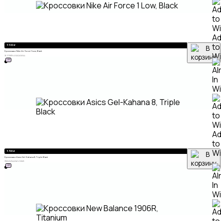
A
to
5 500
₽
Кроссовки Nike Air Force 1 Low, Black
Wi
36
37
38
39
40
41
42
43
45
44
ХИТ
A
to
Wi
5 700
₽
Кроссовки Asics Gel-Kahana 8, Triple Black
38
41
42
43
44
45
46
47
48
49
ХИТ