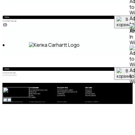
A
1 500
₽
Кепка Ralph Big Logo
to
ХИТ
Wi
A
1 500
₽
Кепка Carhartt Logo
to
BLUE
ЧЕРНЫЙ
БЕЖЕВЫЙ
Wi
О КОМПАНИИ
ПОДДЕРЖКА
МАГАЗИН
ЧАСТЫЕ ВОПРОСЫ / FAQ
ОПЛАТА И ДОСТАВКА
КАТАЛОГ
НОВОСТИ
ПРОГРАММА ЛОЯЛЬНОСТИ
НОВИНКИ
РАБОТАЙ У НАС
ГАРАНТИЯ
ХИТ ПРОДАЖ
О НАС
КОНТАКТЫ
РАСПРОДАЖА
ОТЗЫВЫ
©2026 ИП Тихомирова Алина Павловна
Политика конфиденциальности
Публичная оферта
Сайт разработан OMEGA IT