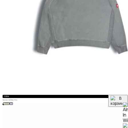
3 500
₽
Свитшот Cav Empt, Grey
НОВИНКА
ХИТ