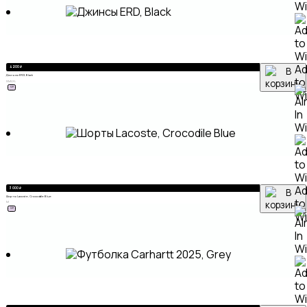
A
4 200
₽
Джинсы ERD, Black
to
S
M
L
XL
ХИТ
Wi
A
3 000
₽
Шорты Lacoste, Crocodile Blue
to
M
ХИТ
Wi