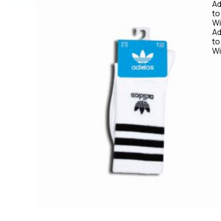
A
to
Wi