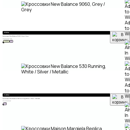
A
to
Wi
6 500
₽
Кроссовки New Balance 9060, Grey / Grey
41
42
43
44
45
46
37
38
НОВИНКА
ХИТ
A
to
Wi
5 200
₽
Кроссовки New Balance 530 Running, White / Silver / Metallic
39
40
41
42
43
44
46
ХИТ