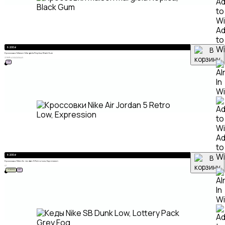
A
to
Wi
6 200
₽
Кроссовки Maison Margiela Replica, Black Gum
37
38
39
40
41
42
43
44
45
ХИТ
A
to
Wi
6 200
₽
Кроссовки Nike Air Jordan 5 Retro Low, Expression
42
НОВИНКА
ХИТ