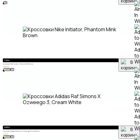
ХИТ
A
to
Wi
5 700
₽
Кроссовки Nike Initiator, Phantom Mink Brown
37
38
39
40
41
НОВИНКА
ХИТ
A
to
Wi
6 600
₽
Кроссовки Adidas Raf Simons X Ozweego 3, Cream White
42
43
44
45
НОВИНКА
ХИТ