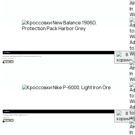
A
to
Wi
5 800
₽
Кроссовки New Balance 1906D, Protection Pack Harbor Grey
37
38
39
40
41
42
43
44
45
НОВИНКА
ХИТ
A
to
6 000
₽
Кроссовки Nike P-6000, Light Iron Ore
Wi
38
41
42
43
44
45
НОВИНКА
ХИТ